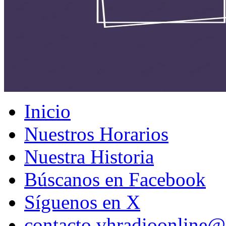
Inicio
Nuestros Horarios
Nuestra Historia
Búscanos en Facebook
Síguenos en X
contacto.vhradioonline